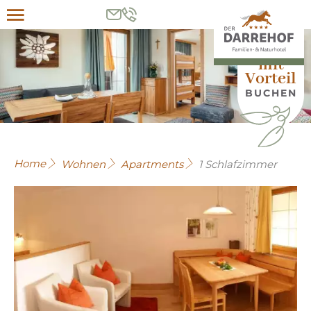
Menü
HIER
mit
Vorteil
BUCHEN
Home
Wohnen
Apartments
1 Schlafzimmer