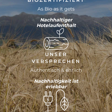
BIOZERTIFIZIERT
As Bio as it gets
Nachhaltiger
Hotelaufenthalt
UNSER
VERSPRECHEN
Authentisch & ehrlich
Nachhaltigkeit ist
erlebbar