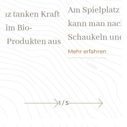
02
s
Am Spielplatz vor dem Hotel
W
kann man nach Herzenslust
Schaukeln und Sand spielen.
Mehr erfahren
1 / 5