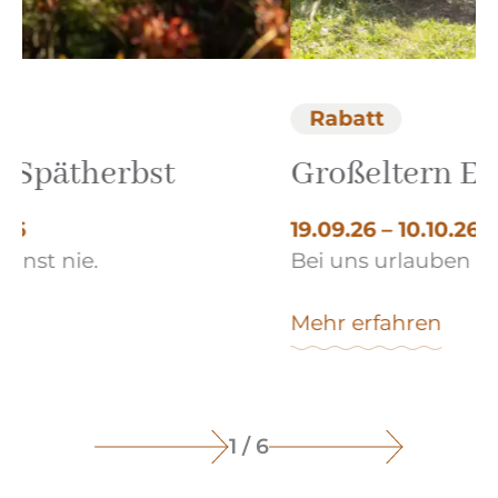
Rabatt
Großeltern Enkel Urlaub
19.09.26 – 10.10.26
Bei uns urlauben die Enkel kostenlos.
1
Mehr erfahren
1 / 6