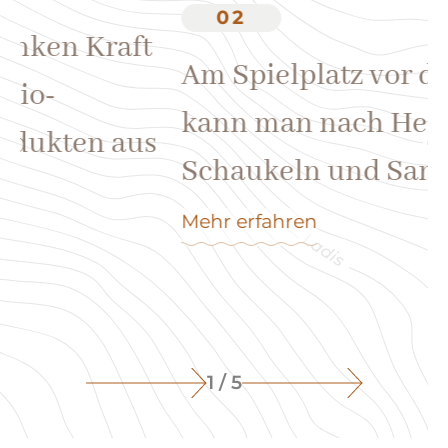
02
s
Am Spielplatz vor dem Hotel
W
kann man nach Herzenslust
Schaukeln und Sand spielen.
Mehr erfahren
1 / 5