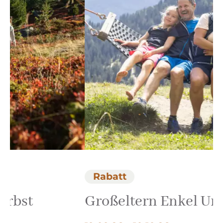
Rabatt
Großeltern Enkel Urlaub
S
S