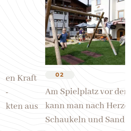
W
k
02
u
Am Spielplatz vor dem Hotel
We
kann man nach Herzenslust