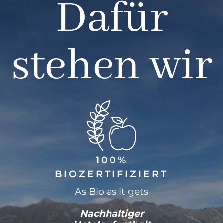
Dafür
stehen wir
100%
BIOZERTIFIZIERT
As Bio as it gets
Nachhaltiger