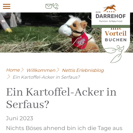
Menü
HIER
mit
Vorteil
BUCHEN
Home
Willkommen
Nettis Erlebnisblog
Ein Kartoffel-Acker in Serfaus?
Ein Kartoffel-Acker in
Serfaus?
Juni 2023
Nichts Böses ahnend bin ich die Tage aus