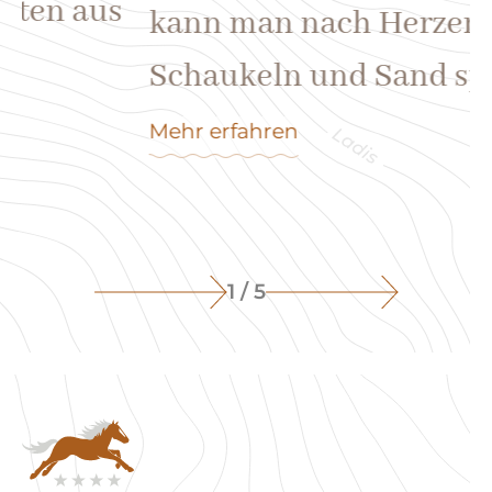
Am Spielplatz vor dem Hotel
We
kann man nach Herzenslust
Schaukeln und Sand spielen.
Mehr erfahren
1 / 5