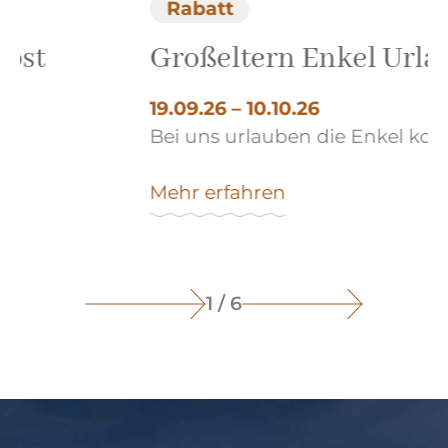
Rabatt
Großeltern Enkel Urlaub
S
S
19.09.26 – 10.10.26
Bei uns urlauben die Enkel kostenlos.
12
H
Mehr erfahren
M
1 / 6